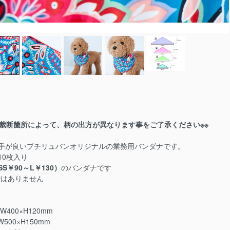
の裁断箇所によって、柄の出方が異なります事をご了承ください※※
手が良いプチリュバンオリジナルの業務用バンダナです。
10枚入り
S￥90～L￥130）
のバンダナです
Xではありません
W400×H120mm
500×H150mm