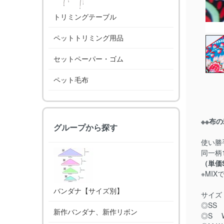
トリミングテーブル
ペットトリミング用品
セットペーパー・ゴム
ペット毛布
※※布
グループから探す
使い勝
同一柄
（単価S
※MI
バンダナ【サイズ別】
サイズ
◎SS 
新作バンダナ、新作リボン
◎S W