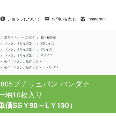
ショップについて
お問い合わせ
Instagram
>
業務用ペットバンダナ
>
花・植物柄
>
バンダナ【サイズ別】
>
SSサイズ
>
バンダナ【サイズ別】
>
Sサイズ
>
バンダナ【サイズ別】
>
Mサイズ
>
新作バンダナ、新作リボン
>
新作バンダナ、新作リボン
>
バンダナ
V805プチリュバン バンダナ
一柄10枚入り
単価SS￥90～L￥130）