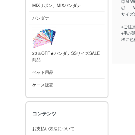
◎M W
MIXリボン、MIXバンダナ
◎L W
サイズ
バンダナ
※ご注
※毛が
稀に色
20％OFF★バンダナSSサイズSALE
商品
ペット用品
ケース販売
コンテンツ
お支払い方法について