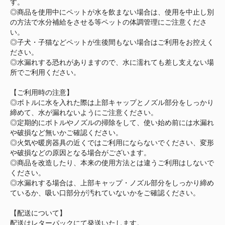
す。
◎商品を使用中にペットが水を飲まない場合は、使用を中止し別
の方法で水分補給をさせる等ペットの体調管理にご注意くださ
い。
◎子犬・子猫などペットが生後間もない場合はご利用をお控えく
ださい。
◎水漏れする恐れがありますので、水に濡れても差し支えない場
所でご利用ください。
【ご利用時の注意】
◎ボトルに水を入れた際は上部キャップとノズル部分をしっかり
締めて、水が漏れないようにご注意ください。
◎定期的にボトルやノズルの掃除をして、使い始め前には水漏れ
や破損など無いかご確認ください。
◎火気や暖房器具の近くではご利用にならないでください、変形
や破損などの原因となる場合がございます。
◎商品を改造したり、本来の使用方法とは違うご利用はしないで
ください。
◎水漏れする場合は、上部キャップ・ノズル部分をしっかり締め
ているか、吸い口部分が汚れていないかをご確認ください。
【配送について】
配送はレターパックにて発送いたします。