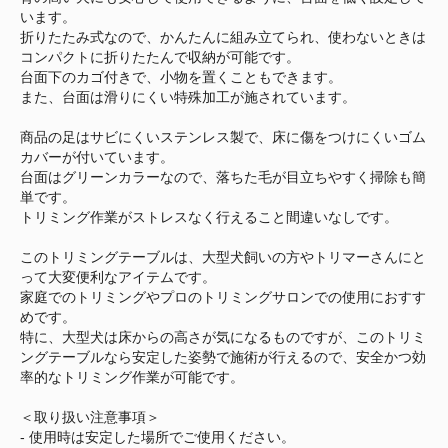
います。
折りたたみ式なので、かんたんに組み立てられ、使わないときは
コンパクトに折りたたんで収納が可能です。
台面下のカゴ付きで、小物を置くこともできます。
また、台面は滑りにくい特殊加工が施されています。
商品の足はサビにくいステンレス製で、床に傷をつけにくいゴム
カバーが付いています。
台面はグリーンカラーなので、落ちた毛が目立ちやすく掃除も簡
単です。
トリミング作業がストレスなく行えること間違いなしです。
このトリミングテーブルは、大型犬飼いの方やトリマーさんにと
って大変便利なアイテムです。
家庭でのトリミングやプロのトリミングサロンでの使用におすす
めです。
特に、大型犬は床からの高さが気になるものですが、このトリミ
ングテーブルなら安定した姿勢で施術が行えるので、安全かつ効
率的なトリミング作業が可能です。
＜取り扱い注意事項＞
- 使用時は安定した場所でご使用ください。