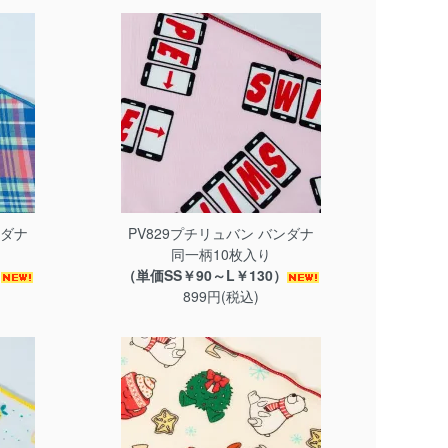
ンダナ
PV829プチリュバン バンダナ
同一柄10枚入り
）
（単価SS￥90～L￥130）
899円(税込)